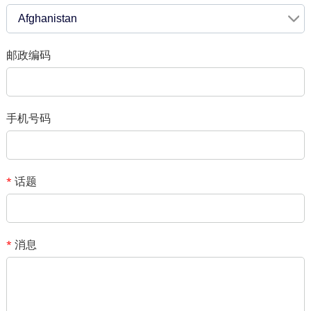
*
验证码
Afghanistan
邮政编码
添加你的照片
请只提供JPG/GIF/PNG文件。 个人照片大小不能超过2MB。
手机号码
1
/1
话题
*
消息
*