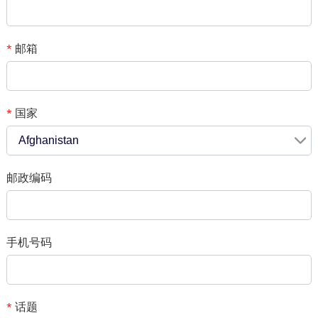
*
消息
邮箱
*
国家
*
*
验证码
Afghanistan
邮政编码
添加你的照片
请只提供JPG/GIF/PNG文件。 个人照片大小不能超过2MB。
手机号码
1
/1
话题
*